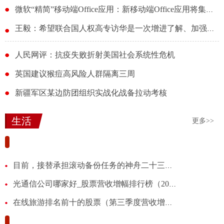
微软“精简”移动端Office应用：新移动端Office应用将集成文件的云同步
王毅：希望联合国人权高专访华是一次增进了解、加强合作、正本清源之旅
人民网评：抗疫失败折射美国社会系统性危机
英国建议猴痘高风险人群隔离三周
新疆军区某边防团组织实战化战备拉动考核
生活
更多>>
佳电股份：公司电机产品用于发射场地面吊装作业，属
目前，接替承担滚动备份任务的神舟二十三号飞船已运抵酒泉卫星发射中心，长征二号F遥二十三运载火箭即将出厂启运
光通信公司哪家好_股票营收增幅排行榜（2025年第三季度）
在线旅游排名前十的股票（第三季度营收增幅排行榜）