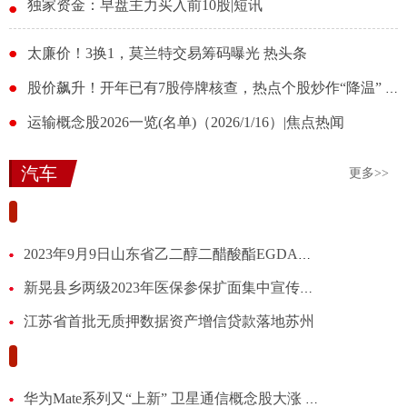
独家资金：早盘主力买入前10股|短讯
太廉价！3换1，莫兰特交易筹码曝光 热头条
股价飙升！开年已有7股停牌核查，热点个股炒作“降温” 热点聚焦
运输概念股2026一览(名单)（2026/1/16）|焦点热闻
汽车
更多>>
上海航交所：本周上海出口集装箱综合运价指数较上期下
2023年9月9日山东省乙二醇二醋酸酯EGDA价格最新行情预测
新晃县乡两级2023年医保参保扩面集中宣传活动启动
江苏省首批无质押数据资产增信贷款落地苏州
因暴雨停课后，广东珠海多所学校把早餐免费送给附
华为Mate系列又“上新” 卫星通信概念股大涨 华力创通提示风险